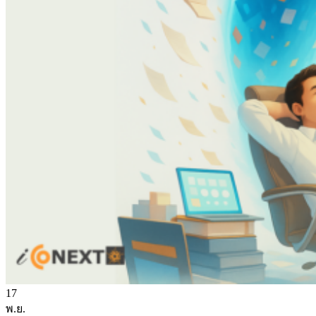
17
พ.ย.