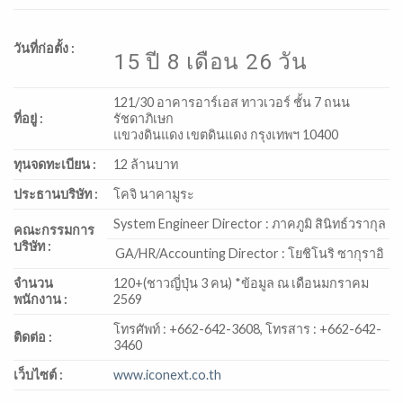
วันที่ก่อตั้ง :
15 ปี 8 เดือน 26 วัน
121/30 อาคารอาร์เอส ทาวเวอร์ ชั้น 7 ถนน
ที่อยู่ :
รัชดาภิเษก
แขวงดินแดง เขตดินแดง กรุงเทพฯ 10400
ทุนจดทะเบียน :
12 ล้านบาท
ประธานบริษัท :
โคจิ นาคามูระ
System Engineer Director : ภาคภูมิ สินิทธ์วรากุล
คณะกรรมการ
บริษัท :
GA/HR/Accounting Director : โยชิโนริ ซากุราอิ
จำนวน
120+(ชาวญี่ปุ่น 3 คน) *ข้อมูล ณ เดือนมกราคม
พนักงาน :
2569
โทรศัพท์ : +662-642-3608, โทรสาร : +662-642-
ติดต่อ :
3460
เว็บไซต์ :
www.iconext.co.th