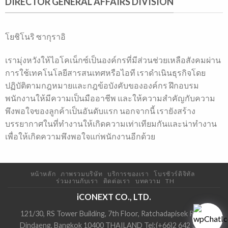
DIRECTOR GENERAL AFFAIRS DIVISION
โยชิโนริ ซากุราอิ
เรามุ่งหวังให้ไอโคเน็กซ์เป็นองค์กรที่มีส่วนช่วยเหลือสังคมผ่าน
การใช้เทคโนโลยีสารสนเทศหรือไอที เราดำเนินธุรกิจโดย
ปฏิบัติตามกฎหมายและกฎข้อบังคับขององค์กร ฝึกอบรม
พนักงานให้มีความเป็นมืออาชีพ และให้ความสำคัญกับความ
พึงพอใจของลูกค้าเป็นอันดับแรก นอกจากนี้ เรายังสร้าง
บรรยากาศในที่ทำงานให้เกิดความเท่าเทียมกันและน่าทำงาน
เพื่อให้เกิดความพึงพอใจแก่พนักงานอีกด้วย
หน้าหลัก
ภาพรวมบริษัท
บริการของเรา
โบรชัวร์ดิจิทัล
ร่วมงานกับเรา
ติดต่อเรา
บทความ
TH
iCONEXT CO., LTD.
121/30, RS Tower Building, 7th Floor, Ratchadapisek Road,
Dindaeng, Bangkok 10400 THAILAND Tel:(+66)2 642 3608