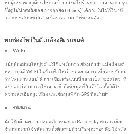
ทีมผู้เชี่ยวชาญด้านไซเบอร์จากสิงคโปร์ เผยว่า กล้องหลายรุ่น
ซึ่งดูไม่น่าสงสัยเลย อาจถูกยึด (Hijack) ได้ภายในไม่กี่วินาที
แล้วแปรสภาพเป็น “เครื่องสอดแนม” ที่ทรงพลัง
พบช่องโหว่ในตัวกล้องติดรถยนต์
●
Wi-Fi
แม้กล้องส่วนใหญ่จะไม่มีซิมหรือการเชื่อมต่อผ่านมือถือ แต่
หลายรุ่นมี Wi-Fi ในตัว เพื่อให้เจ้าของสามารถเชื่อมต่อกับสมา
ร์ทโฟนผ่านแอปได้ การเชื่อมต่อแบบนี้กลายเป็น “ช่องโหว่” ที่
แฮกเกอร์สามารถใช้เจาะเข้าถึงข้อมูลที่บันทึกไว้ ทั้งวิดีโอ
ความละเอียดสูง เสียง และข้อมูลพิกัด GPS ที่แม่นยำ
●
รหัสผ่าน
นักวิจัยด้านความปลอดภัย เช่น จาก Kaspersky พบว่า กล้อง
จำนวนมากใช้รหัสผ่านตั้งต้นตายตัว หรือพูดง่ายๆ คือ ใช้รหัส