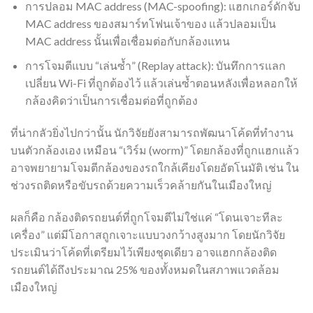
การปลอม MAC address (MAC-spoofing): แฮกเกอร์ดักจับ
MAC address ของสมาร์ทโฟนเจ้าของ แล้วปลอมเป็น
MAC address นั้นเพื่อเชื่อมต่อกับกล้องแทน
การโจมตีแบบ “เล่นซ้ำ” (Replay attack): บันทึกการแลก
เปลี่ยน Wi-Fi ที่ถูกต้องไว้ แล้วเล่นซ้ำตอนหลังเพื่อหลอกให้
กล้องคิดว่าเป็นการเชื่อมต่อที่ถูกต้อง
ที่น่ากลัวยิ่งไปกว่านั้น นักวิจัยยังสามารถพัฒนาโค้ดที่ทำงาน
บนตัวกล้องเอง เหมือน “เวิร์ม (worm)” โดยกล้องที่ถูกแฮกแล้ว
อาจพยายามโจมตีกล้องของรถใกล้เคียงโดยอัตโนมัติ เช่น ใน
ช่วงรถติดหรือขับรถด้วยความเร็วคล้ายกันในเมืองใหญ่
ผลก็คือ กล้องติดรถยนต์ที่ถูกโจมตีไม่ใช่แค่ “โดนเจาะทีละ
เครื่อง” แต่มีโอกาสถูกเจาะแบบวงกว้างสูงมาก โดยนักวิจัย
ประเมินว่าโค้ดที่เตรียมไว้เพียงชุดเดียว อาจแฮกกล้องติด
รถยนต์ได้ถึงประมาณ 25% ของทั้งหมดในสภาพแวดล้อม
เมืองใหญ่