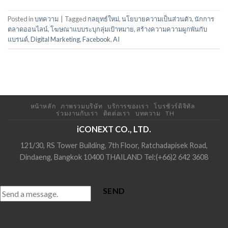
Posted in
บทความ
|
Tagged
กลยุทธ์ใหม่
,
นโยบายความเป็นส่วนตัว
,
นักการ
ตลาดออนไลน์
,
โฆษณาแบบระบุกลุ่มเป้าหมาย
,
สร้างความความผูกพันกับ
แบรนด์
,
Digital Marketing
,
Facebook
,
AI
หน้าหลัก
ภาพรวมบริษัท
บริการของเรา
โบรชัวร์ดิจิทัล
ร่วมงานกับเรา
ติดต่อเรา
บทความ
TH
iCONEXT CO., LTD.
121/30, RS Tower Building, 7th Floor, Ratchadapisek Road,
Dindaeng, Bangkok 10400 THAILAND Tel:(+66)2 642 3608
SEND