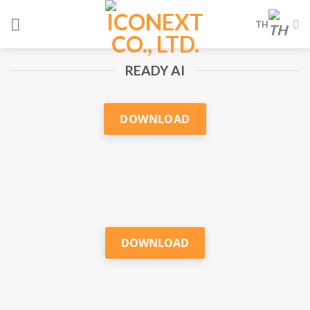
Skip
TH
to
content
READY AI
DOWNLOAD
DOWNLOAD