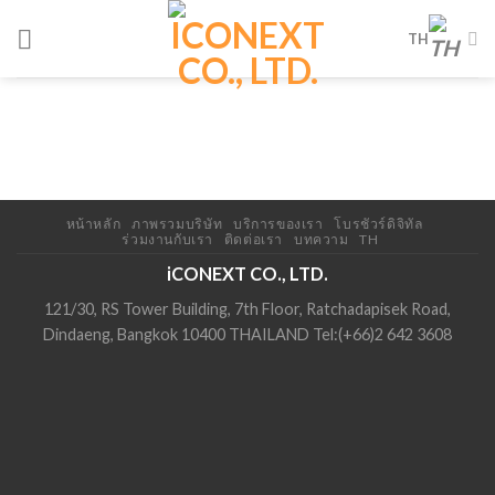
Skip
TH
to
content
หน้าหลัก
ภาพรวมบริษัท
บริการของเรา
โบรชัวร์ดิจิทัล
ร่วมงานกับเรา
ติดต่อเรา
บทความ
TH
iCONEXT CO., LTD.
121/30, RS Tower Building, 7th Floor, Ratchadapisek Road,
Dindaeng, Bangkok 10400 THAILAND Tel:(+66)2 642 3608