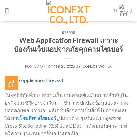
Skip
TH
to
content
บทความ
Web Application Firewall เกราะ
ป้องกันเว็บแอปจากภัยคุกคามไซเบอร์
POSTED ON
มิถุนายน 23, 2025
BY
ICONEXT WRITER
23
มิ.ย.
ในยุคดิจิทัลที่การใช้งานเว็บแอปพลิเคชันมีบทบาทสำคัญใน
ธุรกิจและชีวิตประจำวันมากขึ้น การปกป้องข้อมูลและความ
ปลอดภัยของเว็บแอปพลิเคชันจึงกลายเป็นสิ่งที่ไม่อาจละเลย
ได้
การโจมตีทางไซเบอร์
รูปแบบต่าง ๆ เช่น SQL Injection,
Cross-Site Scripting (XSS) และ DDoS กำลังเป็นภัยคุกคามที่
ทวีความรุนแรงมากขึ้นอย่างต่อเนื่อง