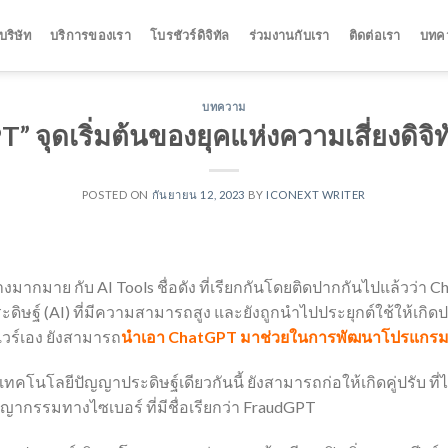
ริษัท
บริการของเรา
โบรชัวร์ดิจิทัล
ร่วมงานกับเรา
ติดต่อเรา
บทค
บทความ
” จุดเริ่มต้นของยุคแห่งความเสี่ยงดิจิทั
POSTED ON
กันยายน 12, 2023
BY
ICONEXT WRITER
่างมากมาย กับ AI Tools ชื่อดัง ที่เรียกกันโดยติดปากกันไปแล้วว่า
ะดิษฐ์ (AI) ที่มีความสามารถสูง และยังถูกนำไปประยุกต์ใช้ให้เกิ
ร์เอง ยังสามารถ
นำเอา ChatGPT มาช่วยในการพัฒนาโปรแกร
ยเทคโนโลยีปัญญาประดิษฐ์เดียวกันนี้ ยังสามารถก่อให้เกิดคู่ปรับ ที่
ญากรรมทางไซเบอร์ ที่มีชื่อเรียกว่า FraudGPT