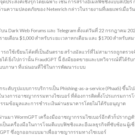
ื่อจุดประสงค์เชิงรุกโดยเฉพาะ เช่น การสร้างอีเมลฟิชชิ่งแบบสเปียร์
ัยด้านความปลอดภัยของ Netenrich กล่าวในรายงานที่เผยแพร่เมื่อวัน
พร่บน Dark Web Forums และ Telegram ตั้งแต่วันที่ 22 กรกฎาคม 202
ายเดือน $1,000 สำหรับระยะเวลาหกเดือน และ $1700 สำหรับสมา
ี้สามารถใช้เขียนโค้ดที่เป็นอันตราย สร้างมัลแวร์ที่ไม่สามารถถูกตร
้ ยิ่งไปกว่านั้น FraudGPT นี้ ยังมียอดขายและบทวิจารณ์ที่ได้รับ
แบบภาษา ที่แน่นอนที่ใช้ในการพัฒนาระบบ
ระดับรูปแบบการบริการเป็น Phishing-as-a-service (PhaaS) ขึ้นไปอี
หม่ในวงการอาชญากรรมทางไซเบอร์ ที่ต้องการติดตั้งโปรแกรมการโ
รโจรกรรมข้อมูลและการชำระเงินผ่านธนาคารโดยไม่ได้รับอนุญาต
ี่ผ่านมา WormGPT เครื่องมืออาชญากรรมไซเบอร์อีกตัวก็ปรากฏต
็นเครื่องมือในการโจมตีแบบฟิชชิงและอีเมลธุรกิจที่ซับซ้อน ผู้เชี
บบ GPT ซึ่งถูกออกแบบมาเพื่ออาชญากรรมทางไซเบอร์