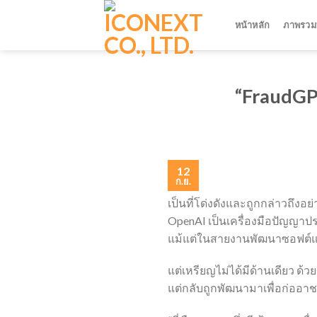
Skip
to
หน้าหลัก
ภาพรวมบ
content
“FraudGPT
12
ก.ย.
เป็นที่โด่งดังและถูกกล่าวถึงอย
OpenAI เป็นเครื่องมือปัญญาปร
แม้แต่ในสายงานพัฒนาซอฟต์แว
แต่เหรียญไม่ได้มีด้านเดียว ด้ว
แต่กลับถูกพัฒนามาเพื่อก่ออาช