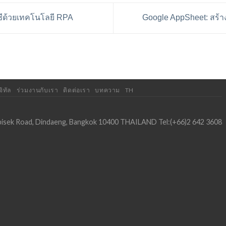
ชีด้วยเทคโนโลยี RPA
Google AppSheet: สร้า
จิทัล
ร่วมงานกับเรา
ติดต่อเรา
บทความ
TH
dapisek Road, Dindaeng, Bangkok 10400 THAILAND Tel:(+66)2 642 3608