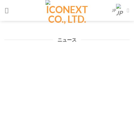
Skip
JP
to
content
ニュース
ランサムウェア集団
データウェアハウス
が身代金を最大化す
（DWH）とデータレ
る、「バックアッ
イクハウスの違いと
プ」を狙う
は？
iconext writer
iconext writer
5月 8, 2024
4月 24, 2024