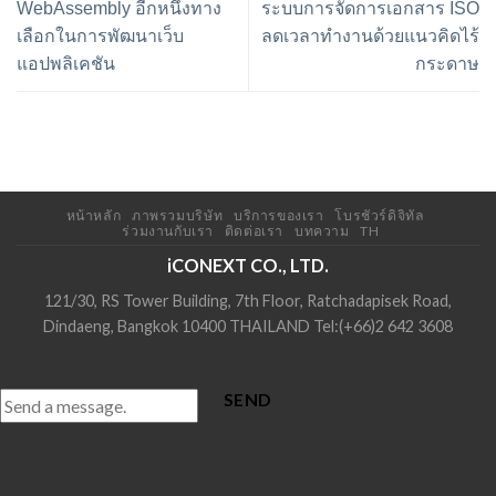
WebAssembly อีกหนึ่งทาง
ระบบการจัดการเอกสาร ISO
เลือกในการพัฒนาเว็บ
ลดเวลาทำงานด้วยแนวคิดไร้
แอปพลิเคชัน
กระดาษ
หน้าหลัก
ภาพรวมบริษัท
บริการของเรา
โบรชัวร์ดิจิทัล
ร่วมงานกับเรา
ติดต่อเรา
บทความ
TH
iCONEXT CO., LTD.
121/30, RS Tower Building, 7th Floor, Ratchadapisek Road,
Dindaeng, Bangkok 10400 THAILAND Tel:(+66)2 642 3608
SEND