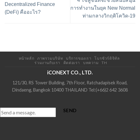
4 โซลูชันที่จะช่วยสนับสนุน
Decentralized Finance
การทำงานในยุค New Normal
(DeFi) คืออะไร?
ท่ามกลางวิกฤติโควิด-19
หน้าหลัก
ภาพรวมบริษัท
บริการของเรา
โบรชัวร์ดิจิทัล
ร่วมงานกับเรา
ติดต่อเรา
บทความ
TH
iCONEXT CO., LTD.
121/30, RS Tower Building, 7th Floor, Ratchadapisek Road,
Dindaeng, Bangkok 10400 THAILAND Tel:(+66)2 642 3608
SEND