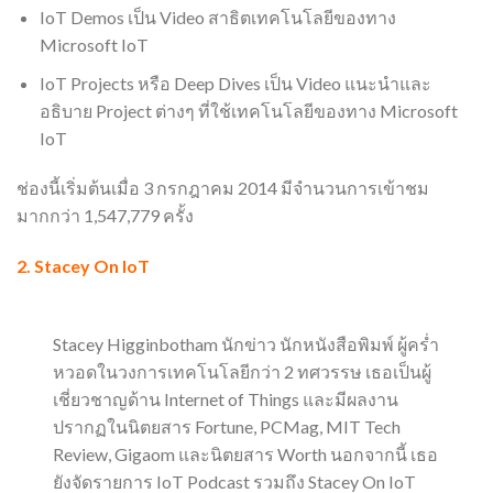
IoT Demos เป็น Video สาธิตเทคโนโลยีของทาง
Microsoft IoT
IoT Projects หรือ Deep Dives เป็น Video แนะนำและ
อธิบาย Project ต่างๆ ที่ใช้เทคโนโลยีของทาง Microsoft
IoT
ช่องนี้เริ่มต้นเมื่อ 3 กรกฎาคม 2014 มีจำนวนการเข้าชม
มากกว่า 1,547,779 ครั้ง
2.
Stacey On IoT
Stacey Higginbotham นักข่าว นักหนังสือพิมพ์ ผู้คร่ำ
หวอดในวงการเทคโนโลยีกว่า 2 ทศวรรษ เธอเป็นผู้
เชี่ยวชาญด้าน Internet of Things และมีผลงาน
ปรากฏในนิตยสาร Fortune, PCMag, MIT Tech
Review, Gigaom และนิตยสาร Worth นอกจากนี้ เธอ
ยังจัดรายการ IoT Podcast รวมถึง Stacey On IoT