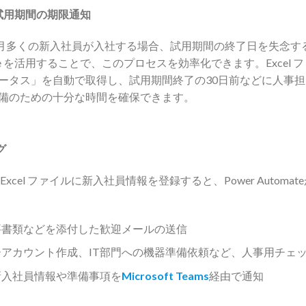
試用期間の期限通知
月多くの新入社員が入社する場合、試用期間の終了日を失念す
omate を活用することで、このプロセスを効率化できます。Exce
ータス」を自動で取得し、試用期間終了の30日前などに人事
備のための十分な時間を確保できます。
グ
xcel ファイルに新入社員情報を登録すると、Power Autom
要書類などを添付した歓迎メールの送信
アカウント作成、IT部門への機器準備依頼など、人事用チェ
新入社員情報や準備事項を
Microsoft Teams
経由で通知