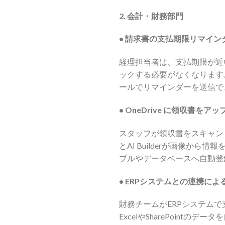
2.
会計・財務部門
•
請求書の支払期限リマイン
経理担当者は、支払期限が近い
ックする必要がなくなります。
ールでリマインダーを送信で
•
OneDrive に領収書を
スタッフが領収書をスキャンまたは撮
とAI Builderが画像か
ブルやデータベースへ自動登
•
ERPシステムとの連携によ
財務チームがERPシステムで支
ExcelやSharePoin