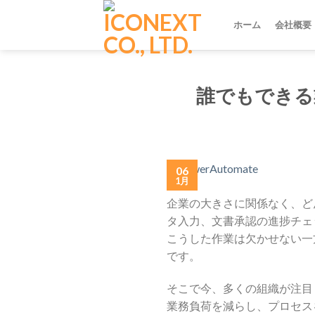
Skip
to
ホーム
会社概要
content
誰でもできる業
06
1月
企業の大きさに関係なく、どん
タ入力、文書承認の進捗チェ
こうした作業は欠かせない一
です。
そこで今、多くの組織が注目
業務負荷を減らし、プロセス