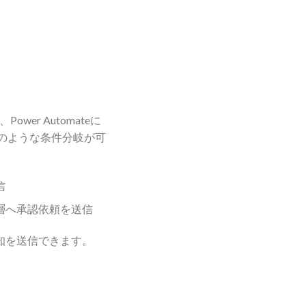
er Automateに
のような条件分岐が可
信
層へ承認依頼を送信
通知を送信できます。