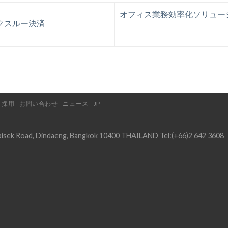
オフィス業務効率化ソリューシ
クスルー決済
採用
お問い合わせ
ニュース
JP
dapisek Road, Dindaeng, Bangkok 10400 THAILAND Tel:(+66)2 642 3608