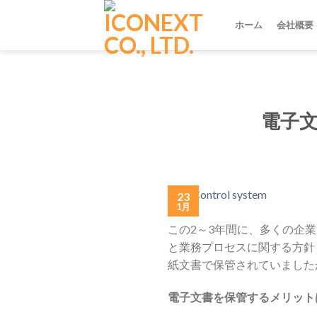
Skip
to
ホーム
会社概要
content
電子
23
1月
この2～3年間に、多くの企
と業務プロセスに関する方針
紙文書で保管されていました
電子文書を保管するメリット