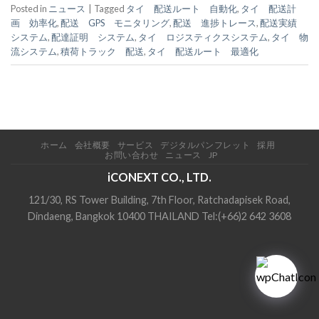
Posted in
ニュース
|
Tagged
タイ 配送ルート 自動化
,
タイ 配送計
画 効率化
,
配送 GPS モニタリング
,
配送 進捗トレース
,
配送実績
システム
,
配達証明 システム
,
タイ ロジスティクスシステム
,
タイ 物
流システム
,
積荷トラック 配送
,
タイ 配送ルート 最適化
ホーム
会社概要
サービス
デジタルパンフレット
採用
お問い合わせ
ニュース
JP
iCONEXT CO., LTD.
121/30, RS Tower Building, 7th Floor, Ratchadapisek Road,
Dindaeng, Bangkok 10400 THAILAND Tel:(+66)2 642 3608