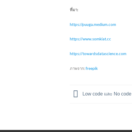
ที่มา:
https://puuga.medium.com
https://www.somkiat.cc
https://towardsdatascience.com
ภาพจาก:
freepik
Low code และ No code p