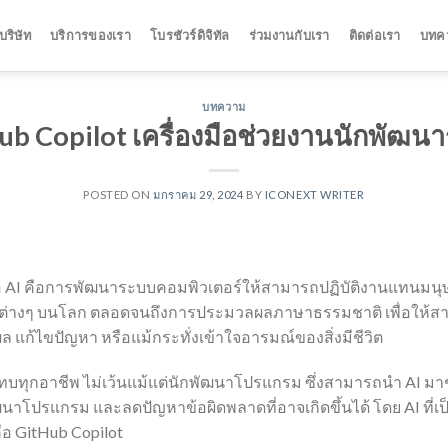
ริษัท
บริการของเรา
โบรชัวร์ดิจิทัล
ร่วมงานกับเรา
ติดต่อเรา
บทค
บทความ
ub Copilot เครื่องมือช่วยงานนักพัฒน
POSTED ON
มกราคม 29, 2024
BY
ICONEXT WRITER
อ AI คือการพัฒนาระบบคอมพิวเตอร์ให้สามารถปฏิบัติงานแทนมนุษ
สิ่งต่างๆ บนโลก ตลอดจนถึงการประมวลผลภาษาธรรมชาติ เพื่อให้สา
ุผล แก้ไขปัญหา หรือแม้กระทั่งเข้าใจอารมณ์ของสิ่งมีชีวิต
บแทบทุกอาชีพ ไม่เว้นแม้แต่นักพัฒนาโปรแกรม ซึ่งสามารถนำ AI 
นาโปรแกรม และลดปัญหาข้อผิดพลาดที่อาจเกิดขึ้นได้ โดย AI ที่เป
็คือ GitHub Copilot